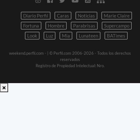
Diario Perfil
Caras
Noticias
Marie Claire
Fortuna
Hombre
Parabrisas
Supercampo
Look
Luz
Mia
Lunateen
BATimes
weekend.perfil.com -
| © Perfil.com 2006-2026 - Todos los derechos
reservados
Registro de Propiedad Intelectual: Nro.