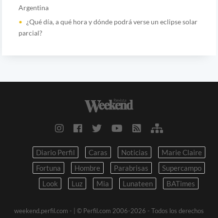
Argentina
¿Qué día, a qué hora y dónde podrá verse un eclipse solar
parcial?
Diario Perfil
Caras
Noticias
Marie Claire
Fortuna
Hombre
Parabrisas
Supercampo
Look
Luz
Mia
Lunateen
BATimes
weekend.perfil.com -
| © Perfil.com 2006-2026 - Todos los derechos