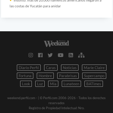
Insólito: más de 20.000 flamencos americanos llegaron a
las costas de Yucatán para anidar
Diario Perfil
Caras
Noticias
Marie Claire
Fortuna
Hombre
Parabrisas
Supercampo
Look
Luz
Mia
Lunateen
BATimes
weekend.perfil.com -
| © Perfil.com 2006-2026 - Todos los derechos
reservados
Registro de Propiedad Intelectual: Nro.