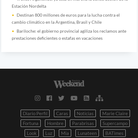
Estación Nordelta
Destinan 800 millones de euros para la lucha contra el
cambio climático en la Argentina, Brasil y Chile
Bariloche: el gobierno provincial agiliza los reclamos ante
prestaciones deficientes o estafas en vacaciones
Diario Perfil
Caras
Noticias
Marie Claire
Fortuna
Hombre
Parabrisas
Supercampo
Look
Luz
Mia
Lunateen
BATimes