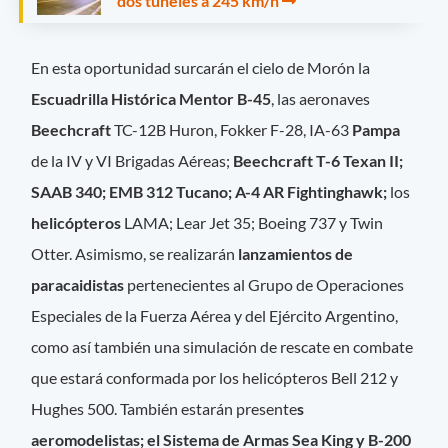
dos túneles a 245 km/h
En esta oportunidad surcarán el cielo de Morón la
Escuadrilla Histórica Mentor B-45
, las aeronaves
Beechcraft
TC-12B Huron, Fokker F-28, IA-63
Pampa
de la IV y VI Brigadas Aéreas;
Beechcraft T-6 Texan II;
SAAB 340; EMB 312 Tucano; A-4 AR Fightinghawk;
los
helicópteros
LAMA; Lear Jet 35; Boeing 737 y Twin
Otter. Asimismo, se realizarán
lanzamientos de
paracaidistas
pertenecientes al Grupo de Operaciones
Especiales de la Fuerza Aérea y del Ejército Argentino,
como así también una simulación de rescate en combate
que estará conformada por los helicópteros Bell 212 y
Hughes 500. También estarán presente
s
aeromodelistas; el Sistema de Armas Sea King y B-200