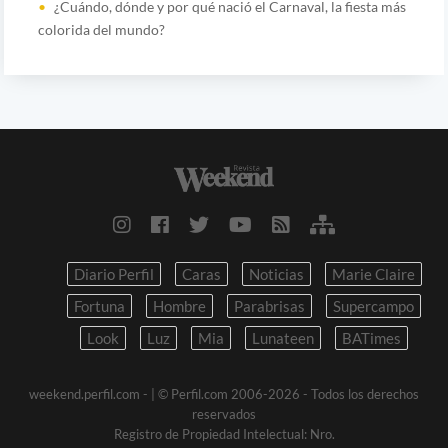
¿Cuándo, dónde y por qué nació el Carnaval, la fiesta más
colorida del mundo?
Diario Perfil
Caras
Noticias
Marie Claire
Fortuna
Hombre
Parabrisas
Supercampo
Look
Luz
Mia
Lunateen
BATimes
weekend.perfil.com -
| © Perfil.com 2006-2026 - Todos los derechos
reservados
Registro de Propiedad Intelectual: Nro.