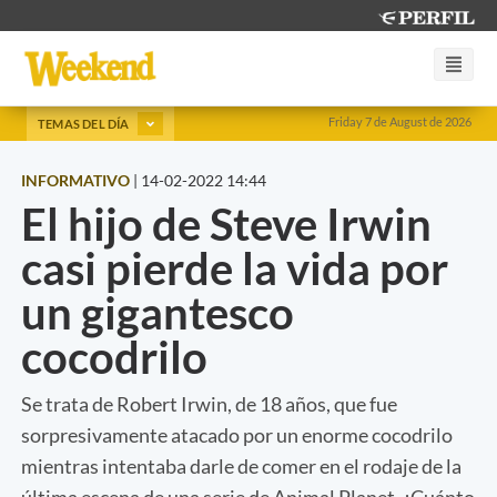
Friday 7 de August de 2026
TEMAS DEL DÍA
INFORMATIVO
|
14-02-2022 14:44
El hijo de Steve Irwin
casi pierde la vida por
un gigantesco
cocodrilo
Se trata de Robert Irwin, de 18 años, que fue
sorpresivamente atacado por un enorme cocodrilo
mientras intentaba darle de comer en el rodaje de la
última escena de una serie de Animal Planet. ¿Cuánto