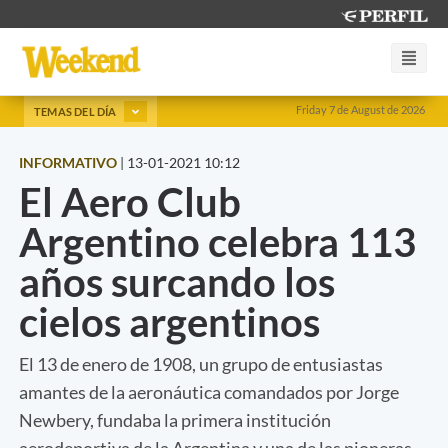
Friday 7 de August de 2026
TEMAS DEL DÍA
INFORMATIVO
|
13-01-2021 10:12
El Aero Club
Argentino celebra 113
años surcando los
cielos argentinos
El 13 de enero de 1908, un grupo de entusiastas
amantes de la aeronáutica comandados por Jorge
Newbery, fundaba la primera institución
aerodeportiva de la Argentina y una de las pioneras