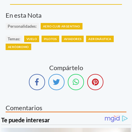
En esta Nota
Personalidades:
AERO CLUB ARGENTINO
Temas:
VUELO
PILOTOS
AVIADORES
AERONÁUTICA
AERÓDROMO
Compártelo
Comentarios