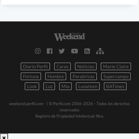
Diario Perfil
Caras
Noticias
Marie Claire
Fortuna
Hombre
Parabrisas
Supercampo
Look
Luz
Mia
Lunateen
BATimes
weekend.perfil.com -
| © Perfil.com 2006-2026 - Todos los derechos
reservados
Registro de Propiedad Intelectual: Nro.