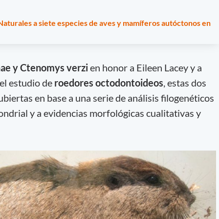
turales a siete especies de aves y mamíferos autóctonos en
ae y Ctenomys verzi
en honor a Eileen Lacey y a
 el estudio de
roedores octodontoideos
, estas dos
iertas en base a una serie de análisis filogenéticos
ndrial y a evidencias morfológicas cualitativas y