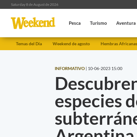
Saturday 8 de August de 2026
Pesca
Turismo
Aventura
Temas del Día
Weekend de agosto
Hembras Africana
INFORMATIVO
|
10-06-2023 15:00
Descubren
especies 
subterráne
Argentina