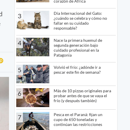
corazón de África
d
Día Internacional del Gato:
3
¿cuándo se celebra y cómo no
e
fallar en su cuidado
responsable?
Nace la primera huemul de
4
segunda generación bajo
cuidado profesional en la
Patagonia
Volvió el frío: ¿adónde ir a
5
pescar este fin de semana?
Más de 10 pizzas originales para
6
probar antes de que se vaya el
frío (y después también)
Pesca en el Paraná: fijan un
7
cupo de 650 toneladas y
continúan las restricciones