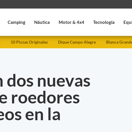
Camping
Náutica
Motor & 4x4
Tecnología
Equ
s
10 Pizzas Originales
Dique Campo Alegre
Blanca Grand
 dos nuevas
de roedores
os en la