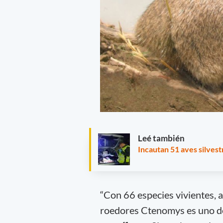
Leé también
Incautan 51 aves silvest
“Con 66 especies vivientes, 
roedores Ctenomys es uno de