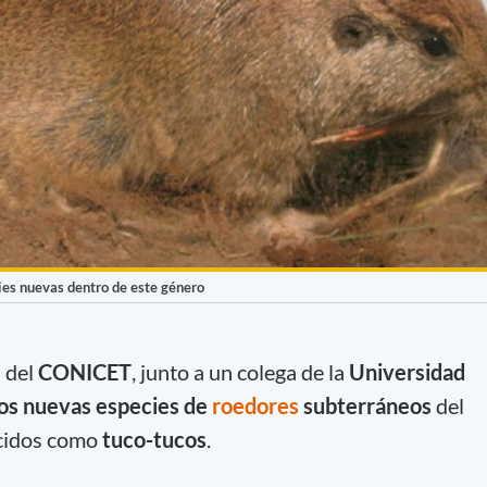
cies nuevas dentro de este género
s
del
CONICET
, junto a un colega de la
Universidad
os nuevas especies de
roedores
subterráneos
del
cidos como
tuco-tucos
.