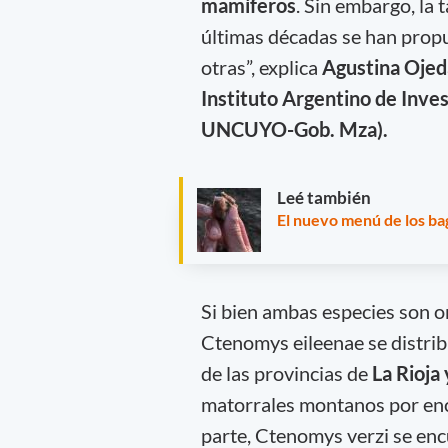
mamíferos
. Sin embargo, la 
últimas décadas se han propu
otras”, explica
Agustina Ojed
Instituto Argentino de Inve
UNCUYO-Gob. Mza).
Leé también
El nuevo menú de los bag
Si bien ambas especies son or
Ctenomys eileenae se distrib
de las provincias de
La Rioja
matorrales montanos por enci
parte, Ctenomys verzi se enc