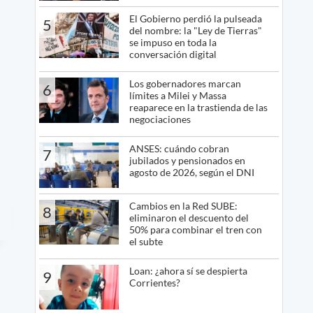
El Gobierno perdió la pulseada
5
del nombre: la "Ley de Tierras"
se impuso en toda la
conversación digital
Los gobernadores marcan
6
límites a Milei y Massa
reaparece en la trastienda de las
negociaciones
ANSES: cuándo cobran
7
jubilados y pensionados en
agosto de 2026, según el DNI
Cambios en la Red SUBE:
8
eliminaron el descuento del
50% para combinar el tren con
el subte
Loan: ¿ahora sí se despierta
9
Corrientes?