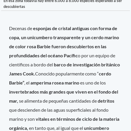
En esa zona todavía hay entre 6.000 a 8.000 especies esperando a ser
descubiertas
Decenas de
esponjas de cristal antiguas con forma de
copa, un unicumbero transparente y un cerdo marino
de color rosa Barbie fueron descubiertos en las
profundidades del océano Pacífic
o por un equipo de
científicos a bordo del
barco de investigación británico
James Cook.
Conocido popularmente como “
cerdo
Barbie”
, el
amperima rosea marino
es uno de los
invertebrados más grandes que viven en el fondo del
mar,
se alimenta de pequeñas cantidades de
detritos
que descienden de las aguas superficiales al fondo
marino y son
vitales en términos de ciclo de la materia
orgánica,
en tanto que, al igual que el
unicumbero