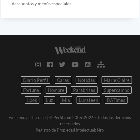
descuentos y menús especiales
Diario Perfil
Caras
Noticias
Marie Claire
Fortuna
Hombre
Parabrisas
Supercampo
Look
Luz
Mia
Lunateen
BATimes
weekend.perfil.com -
| © Perfil.com 2006-2026 - Todos los derechos
reservados
Registro de Propiedad Intelectual: Nro.