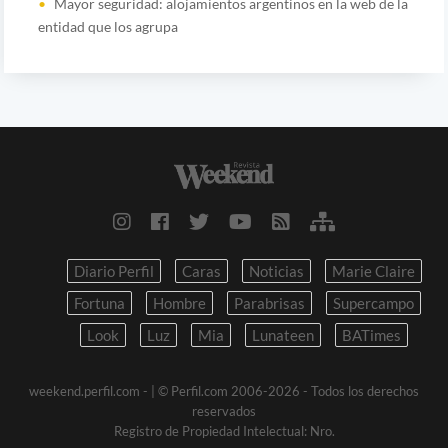
Mayor seguridad: alojamientos argentinos en la web de la
entidad que los agrupa
Diario Perfil
Caras
Noticias
Marie Claire
Fortuna
Hombre
Parabrisas
Supercampo
Look
Luz
Mia
Lunateen
BATimes
weekend.perfil.com -
| © Perfil.com 2006-2026 - Todos los derechos
reservados
Registro de Propiedad Intelectual: Nro.