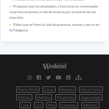
Proponen que los empleados y funcionarios municipales
rosarinos se tomen un día de licencia por la muerte de sus
mascotas
Piden que se frene la caza de guanacos, pumas y zorros en
la Patagonia
Diario Perfil
Caras
Noticias
Marie Claire
Fortuna
Hombre
Parabrisas
Supercampo
Look
Luz
Mia
Lunateen
BATimes