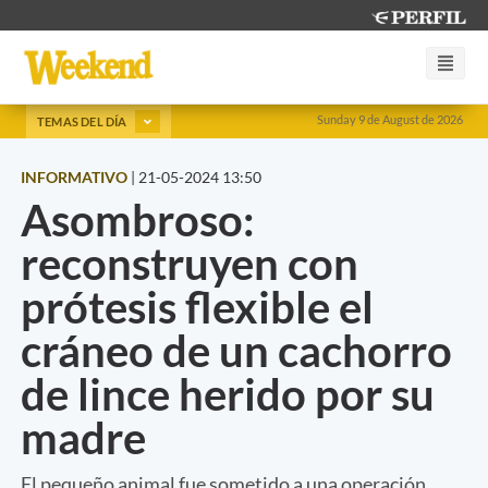
Sunday 9 de August de 2026
TEMAS DEL DÍA
INFORMATIVO
|
21-05-2024 13:50
Asombroso:
reconstruyen con
prótesis flexible el
cráneo de un cachorro
de lince herido por su
madre
El pequeño animal fue sometido a una operación