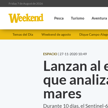
Friday 7 de August de 2026
Pesca
Turismo
Aventura
Temas del Día
Weekend de agosto
Dique Campo Aleg
ESPACIO
|
27-11-2020 10:49
Lanzan al 
que analiza
mares
Durante 10 días, el Sentinel-6