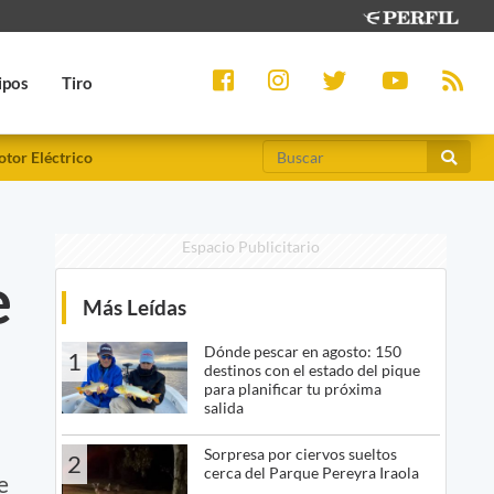
ipos
Tiro
tor Eléctrico
Espacio Publicitario
e
Más Leídas
Dónde pescar en agosto: 150
1
destinos con el estado del pique
para planificar tu próxima
salida
Sorpresa por ciervos sueltos
2
cerca del Parque Pereyra Iraola
e