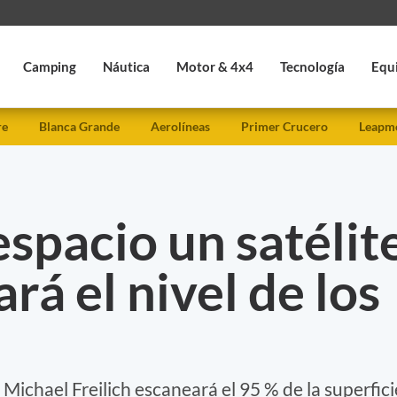
Camping
Náutica
Motor & 4x4
Tecnología
Equ
re
Blanca Grande
Aerolíneas
Primer Crucero
Leapmo
espacio un satélit
rá el nivel de los
 Michael Freilich escaneará el 95 % de la superfici