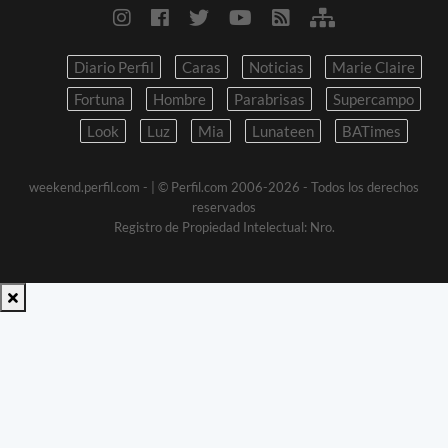
Diario Perfil
Caras
Noticias
Marie Claire
Fortuna
Hombre
Parabrisas
Supercampo
Look
Luz
Mia
Lunateen
BATimes
weekend.perfil.com -
| © Perfil.com 2006-2026 - Todos los derechos
reservados
Registro de Propiedad Intelectual: Nro.