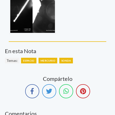
En esta Nota
Temas:
ESPACIO
MERCURIO
SONDA
Compártelo
Comentarios