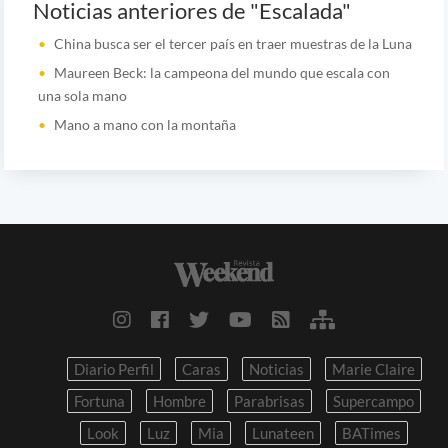
Noticias anteriores de "Escalada"
China busca ser el tercer país en traer muestras de la Luna
Maureen Beck: la campeona del mundo que escala con
una sola mano
Mano a mano con la montaña
Diario Perfil
Caras
Noticias
Marie Claire
Fortuna
Hombre
Parabrisas
Supercampo
Look
Luz
Mia
Lunateen
BATimes