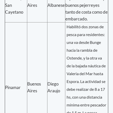
San
Aires
Albanese
buenos pejerreyes
Cayetano
tanto de costa como de
embarcado.
Habilitó dos zonas de
pesca para residentes:
una va desde Bunge
hacia la rambla de
Ostende, y la otra va
de la bajada náutica de
Valeria del Mar hasta
Espora. La actividad se
Buenos
Diego
Pinamar
debe realizar de 8 a 17
Aires
Araujo
hs, con una distancia
mínima entre pescador
de 1,5 m. La pesca