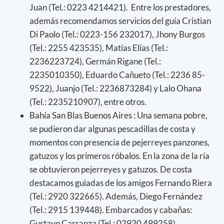
Juan (Tel.: 0223 4214421). Entre los prestadores,
además recomendamos servicios del guía Cristian
Di Paolo (Tel.: 0223-156 232017), Jhony Burgos
(Tel.: 2255 423535), Matías Elías (Tel.:
2236223724), Germán Rigane (Tel.:
2235010350), Eduardo Cañueto (Tel.: 2236 85-
9522), Juanjo (Tel.: 2236873284) y Lalo Ohana
(Tel.: 2235210907), entre otros.
Bahía San Blas Buenos Aires : Una semana pobre,
se pudieron dar algunas pescadillas de costa y
momentos con presencia de pejerreyes panzones,
gatuzos y los primeros róbalos. En la zona de la ría
se obtuvieron pejerreyes y gatuzos. De costa
destacamos guiadas de los amigos Fernando Riera
(Tel.: 2920 322665). Además, Diego Fernández
(Tel.: 2915 139448). Embarcados y cabañas:
Gustavo Carranza (Tel.: 02920 499258).