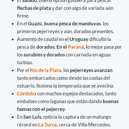
El
Salado
, buena opción gasolera
para pescar
flechas de plata
y dar con algo de variada aún
firme.
En el
Guazú
,
buena pesca de manduvas
. los
primeros pejerreyes y aún, dorados presentes.
Aumento de caudal en el
Uruguay
dificultó la
pesca de
dorados. En el
Paraná
, l
o mejor pasa por
los
surubíes y dorados
con carnada en aguas
turbias.
Por el
Río de la Plata
, los
pejerreyes avanzan
tanto embarcados como desde las costas del
estuario. Ilusiona la temporada que se avecina.
Córdoba
con muchos espejos destacados, tanto
embalses como lagunas que están dando
buenas
faenas con el pejerrey.
En
San Luis,
noticia la captura de un matungo
récord en
La Turca
,
cerca de Villa Mercedes.