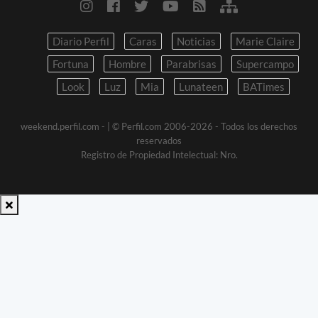
Diario Perfil
Caras
Noticias
Marie Claire
Fortuna
Hombre
Parabrisas
Supercampo
Look
Luz
Mia
Lunateen
BATimes
weekend.perfil.com -
| © Perfil.com 2006-2026 - Todos los derechos
reservados
Registro de Propiedad Intelectual: Nro.