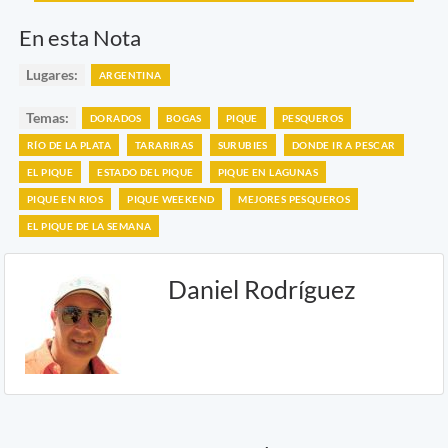
En esta Nota
Lugares:
ARGENTINA
Temas:
DORADOS
BOGAS
PIQUE
PESQUEROS
RÍO DE LA PLATA
TARARIRAS
SURUBIES
DONDE IR A PESCAR
EL PIQUE
ESTADO DEL PIQUE
PIQUE EN LAGUNAS
PIQUE EN RIOS
PIQUE WEEKEND
MEJORES PESQUEROS
EL PIQUE DE LA SEMANA
Daniel Rodríguez