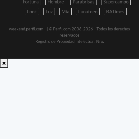
Fortuna
Hombre
Parabrisas
Supercampo
Look
Luz
Mia
Lunateen
BATimes
weekend.perfil.com -
| © Perfil.com 2006-2026 - Todos los derechos
reservados
Registro de Propiedad Intelectual: Nro.