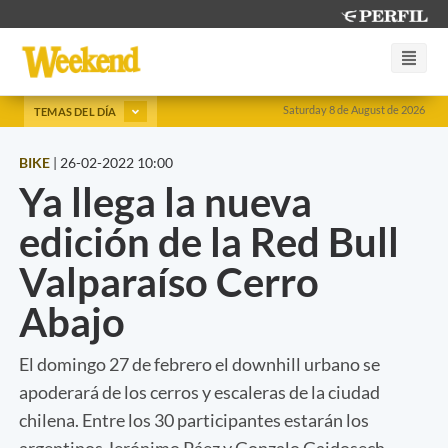
Saturday 8 de August de 2026
TEMAS DEL DÍA
BIKE
|
26-02-2022 10:00
Ya llega la nueva
edición de la Red Bull
Valparaíso Cerro
Abajo
El domingo 27 de febrero el downhill urbano se
apoderará de los cerros y escaleras de la ciudad
chilena. Entre los 30 participantes estarán los
argentinos Jerónimo Páez y Gonzalo Gajdosech.