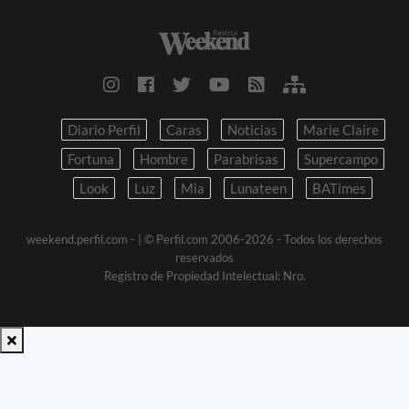
Diario Perfil
Caras
Noticias
Marie Claire
Fortuna
Hombre
Parabrisas
Supercampo
Look
Luz
Mia
Lunateen
BATimes
weekend.perfil.com -
| © Perfil.com 2006-2026 - Todos los derechos
reservados
Registro de Propiedad Intelectual: Nro.