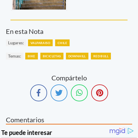
En esta Nota
Lugares:
VALPARAISO
CHILE
Temas:
BIKE
BICICLETAS
DOWNHILL
RED BULL
Compártelo
Comentarios