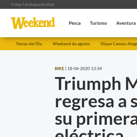
Friday 7 de August de 2026
Pesca
Turismo
Aventura
Temas del Día
Weekend de agosto
Dique Campo Aleg
BIKE
|
18-06-2020 13:34
Triumph M
regresa a 
su primera
eléctrica