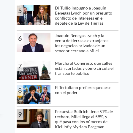
Di Tullio impugnó a Joaquín
5
Benegas Lynch por un presunto
conflicto de intereses en el
debate de la Ley de Tierras
Joaquín Benegas Lynch y la
6
venta de tierras a extranjeros:
los negocios privados de un
senador cercano a Milei
Marcha al Congreso: qué calles
7
están cortadas y cómo circula el
transporte público
El Tertuliano prefiere quedarse
8
con el poder
Encuesta: Bullrich tiene 51% de
9
rechazo, Milei llega al 59%, y
qué pasa con los números de
Kicillof y Myriam Bregman