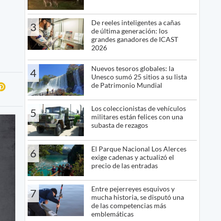
De reeles inteligentes a cañas
3
de última generación: los
grandes ganadores de ICAST
2026
Nuevos tesoros globales: la
4
Unesco sumó 25 sitios a su lista
de Patrimonio Mundial
Los coleccionistas de vehículos
5
militares están felices con una
subasta de rezagos
El Parque Nacional Los Alerces
6
exige cadenas y actualizó el
precio de las entradas
Entre pejerreyes esquivos y
7
mucha historia, se disputó una
de las competencias más
emblemáticas