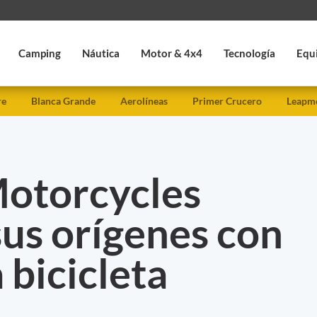
Camping
Náutica
Motor & 4x4
Tecnología
Equ
re
Blanca Grande
Aerolíneas
Primer Crucero
Leapmo
otorcycles
sus orígenes con
 bicicleta