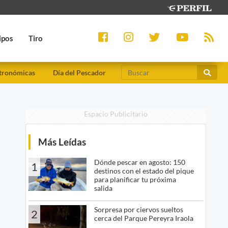
ipos
Tiro
tronómicas
Día del Pescador
Espacio Publicitario
Más Leídas
Dónde pescar en agosto: 150
1
destinos con el estado del pique
para planificar tu próxima
salida
Sorpresa por ciervos sueltos
2
cerca del Parque Pereyra Iraola