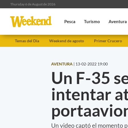
Thursday 6 de August de 2026
Pesca
Turismo
Aventura
Temas del Día
Weekend de agosto
Primer Crucero
AVENTURA
|
13-02-2022 19:00
Un F-35 se 
intentar a
portaavio
Un video captó el momento pr