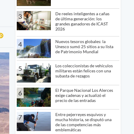
De reeles inteligentes a cañas
3
de última generación: los
grandes ganadores de ICAST
2026
Nuevos tesoros globales: la
4
Unesco sumó 25 sitios a su lista
de Patrimonio Mundial
Los coleccionistas de vehículos
5
militares están felices con una
subasta de rezagos
El Parque Nacional Los Alerces
6
exige cadenas y actualizó el
precio de las entradas
Entre pejerreyes esquivos y
7
mucha historia, se disputó una
de las competencias más
emblemáticas