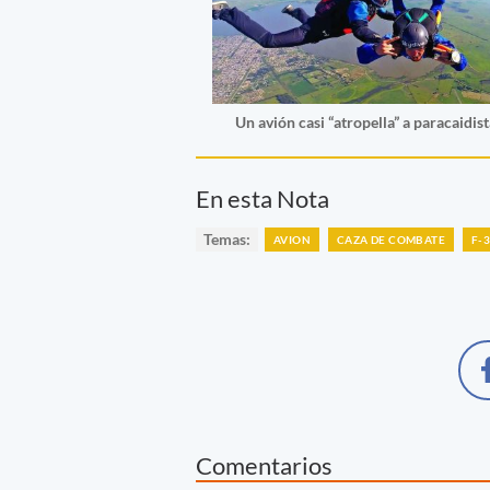
Un avión casi “atropella” a paracaidist
En esta Nota
Temas:
AVION
CAZA DE COMBATE
F-
Comentarios