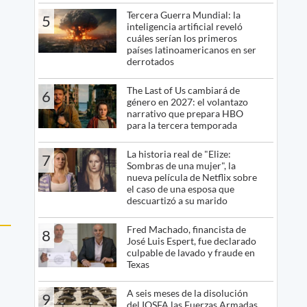
Tercera Guerra Mundial: la
5
inteligencia artificial reveló
cuáles serían los primeros
países latinoamericanos en ser
derrotados
The Last of Us cambiará de
6
género en 2027: el volantazo
narrativo que prepara HBO
para la tercera temporada
La historia real de "Elize:
7
Sombras de una mujer", la
nueva película de Netflix sobre
el caso de una esposa que
descuartizó a su marido
Fred Machado, financista de
8
José Luis Espert, fue declarado
culpable de lavado y fraude en
Texas
A seis meses de la disolución
9
del IOSFA las Fuerzas Armadas