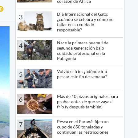
corazón de África
Día Internacional del Gato:
3
¿cuándo se celebra y cómo no
fallar en su cuidado
responsable?
Nace la primera huemul de
4
segunda generación bajo
cuidado profesional en la
Patagonia
Volvió el frío: ¿adónde ir a
5
pescar este fin de semana?
Más de 10 pizzas originales para
6
probar antes de que se vaya el
frío (y después también)
Pesca en el Paraná: fijan un
7
cupo de 650 toneladas y
continúan las restricciones