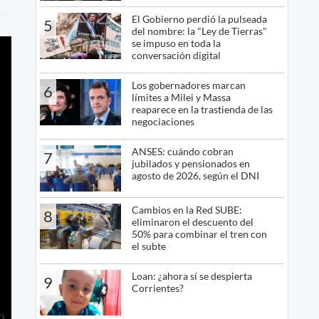
El Gobierno perdió la pulseada
5
del nombre: la "Ley de Tierras"
se impuso en toda la
conversación digital
Los gobernadores marcan
6
límites a Milei y Massa
reaparece en la trastienda de las
negociaciones
ANSES: cuándo cobran
7
jubilados y pensionados en
agosto de 2026, según el DNI
Cambios en la Red SUBE:
8
eliminaron el descuento del
50% para combinar el tren con
el subte
Loan: ¿ahora sí se despierta
9
Corrientes?