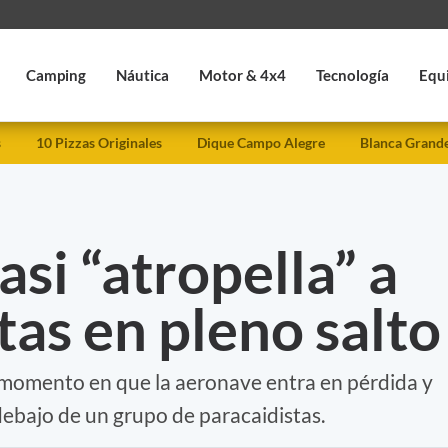
Camping
Náutica
Motor & 4x4
Tecnología
Equ
s
10 Pizzas Originales
Dique Campo Alegre
Blanca Grand
asi “atropella” a
tas en pleno salto
l momento en que la aeronave entra en pérdida y
ebajo de un grupo de paracaidistas.