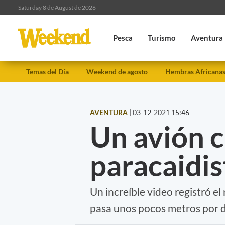
Saturday 8 de August de 2026
Pesca
Turismo
Aventura
Temas del Día
Weekend de agosto
Hembras Africana
AVENTURA
|
03-12-2021 15:46
Un avión c
paracaidis
Un increíble video registró e
pasa unos pocos metros por d