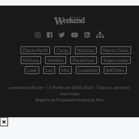
Diario Perfil
Caras
Noticias
Marie Claire
Fortuna
Hombre
Parabrisas
Supercampo
Look
Luz
Mia
Lunateen
BATimes
weekend.perfil.com -
| © Perfil.com 2006-2026 - Todos los derechos
reservados
Registro de Propiedad Intelectual: Nro.