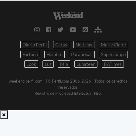
Diario Perfil
Caras
Noticias
Marie Claire
Fortuna
Hombre
Parabrisas
Supercampo
Look
Luz
Mia
Lunateen
BATimes
weekend.perfil.com -
| © Perfil.com 2006-2026 - Todos los derechos
reservados
Registro de Propiedad Intelectual: Nro.