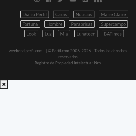
Diario Perfil
Caras
Noticias
Marie Claire
Fortuna
Hombre
Parabrisas
Supercampo
Look
Luz
Mia
Lunateen
BATimes
weekend.perfil.com -
| © Perfil.com 2006-2026 - Todos los derechos
reservados
Registro de Propiedad Intelectual: Nro.