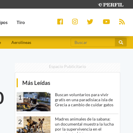
ipos
Tiro
e
Aerolíneas
Espacio Publicitario
Más Leídas
0
Buscan voluntarios para vivir
1
gratis en una paradisíaca isla de
Grecia a cambio de cuidar gatos
Madres animales de la sabana:
2
un documental muestra la lucha
por la supervivencia en el
n