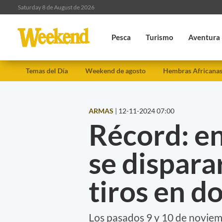
Saturday 8 de August de 2026
Pesca
Turismo
Aventura
Temas del Día
Weekend de agosto
Hembras Africana
ARMAS
|
12-11-2024 07:00
Récord: e
se dispar
tiros en do
Los pasados 9 y 10 de noviem