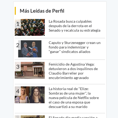
Más Leídas de Perfil
La Rosada busca culpables
1
después de la derrota en el
Senado y recalcula su estrategia
Caputo y Sturzenegger crean un
2
fondo para indemnizar y
“ganar” sindicatos aliados
Femicidio de Agostina Vega:
3
detuvieron a dos inquilinos de
Claudio Barrelier por
encubrimiento agravado
La historia real de "Elize:
4
Sombras de una mujer", la
nueva película de Netflix sobre
el caso de una esposa que
descuartizó a su marido
El Senado dio media sanción a