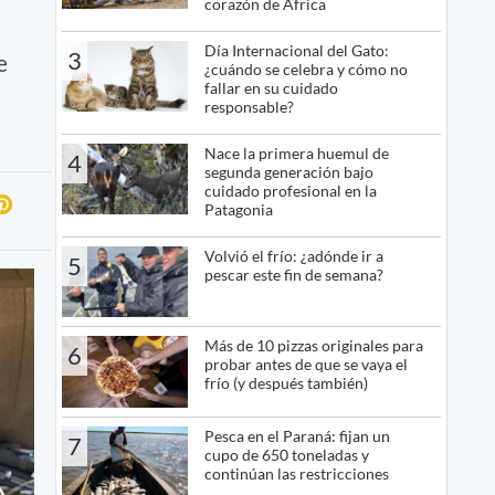
corazón de África
Día Internacional del Gato:
3
e
¿cuándo se celebra y cómo no
fallar en su cuidado
responsable?
Nace la primera huemul de
4
segunda generación bajo
cuidado profesional en la
Patagonia
Volvió el frío: ¿adónde ir a
5
pescar este fin de semana?
Más de 10 pizzas originales para
6
probar antes de que se vaya el
frío (y después también)
Pesca en el Paraná: fijan un
7
cupo de 650 toneladas y
continúan las restricciones