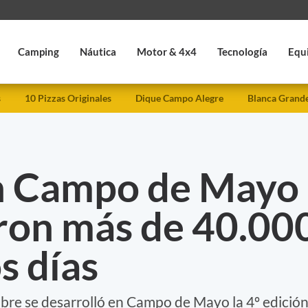
Camping
Náutica
Motor & 4x4
Tecnología
Equ
s
10 Pizzas Originales
Dique Campo Alegre
Blanca Grand
n Campo de Mayo
aron más de 40.00
s días
bre se desarrolló en Campo de Mayo la 4º edició