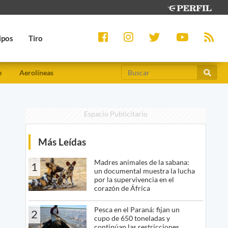
ipos
Tiro
e
Aerolíneas
Espacio Publicitario
Más Leídas
Madres animales de la sabana:
1
un documental muestra la lucha
por la supervivencia en el
corazón de África
Pesca en el Paraná: fijan un
2
cupo de 650 toneladas y
continúan las restricciones