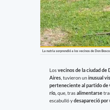
La nutria sorprendió a los vecinos de Don Bosco
Los
vecinos de la ciudad de
Aires
, tuvieron un
inusual vi
perteneciente al partido de
río,
que, tras
alimentarse
tra
escabulló y
desapareció por 