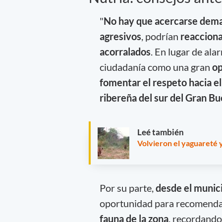
"
No hay que acercarse dema
agresivos
, podrían
reacciona
acorralados
. En lugar de al
ciudadanía como una gran
op
fomentar el respeto hacia e
ribereña del sur del Gran B
Leé también
Volvieron el yaguareté y
Por su parte,
desde el munic
oportunidad para recomenda
fauna de la zona
, recordand