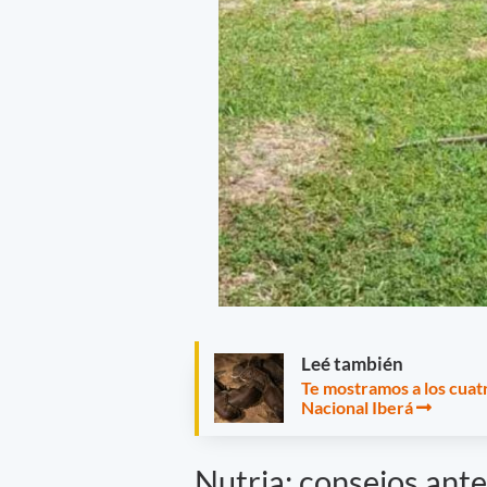
Leé también
Te mostramos a los cuat
Nacional Iberá
Nutria: consejos ante