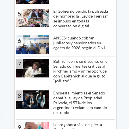
El Gobierno perdió la pulseada
5
del nombre: la "Ley de Tierras"
se impuso en toda la
conversación digital
ANSES: cuándo cobran
6
jubilados y pensionados en
agosto de 2026, según el DNI
Bullrich cerró su discurso en el
7
Senado con fuertes críticas al
kirchnerismo y un feroz cruce
con Capitanich al que le gritó
“¡cállate!”
Encuesta: mientras el Senado
8
debatía la Ley de Propiedad
Privada, el 57% de los
argentinos reclama un cambio
de rumbo
Loan: ¿ahora sí se despierta
9