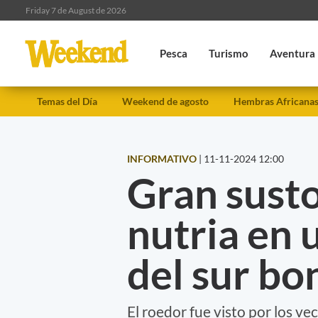
Friday 7 de August de 2026
Pesca
Turismo
Aventura
Temas del Día
Weekend de agosto
Hembras Africana
INFORMATIVO
|
11-11-2024 12:00
Gran susto
nutria en 
del sur b
El roedor fue visto por los ve