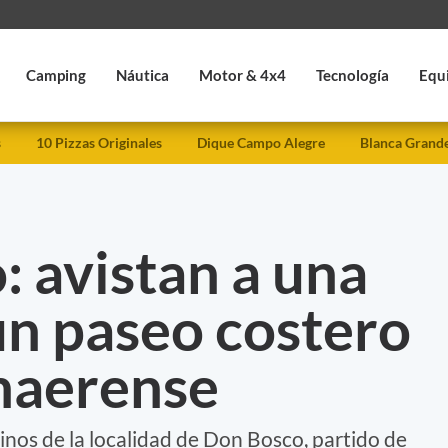
Camping
Náutica
Motor & 4x4
Tecnología
Equ
s
10 Pizzas Originales
Dique Campo Alegre
Blanca Grand
: avistan a una
un paseo costero
onaerense
cinos de la localidad de Don Bosco, partido de