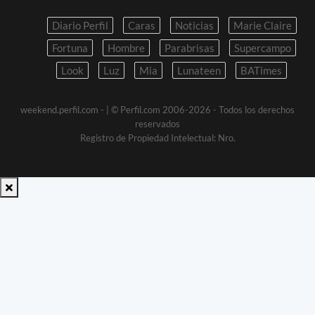
Diario Perfil
Caras
Noticias
Marie Claire
Fortuna
Hombre
Parabrisas
Supercampo
Look
Luz
Mia
Lunateen
BATimes
weekend.perfil.com -
| © Perfil.com 2006-2026 - Todos los derechos
reservados
Registro de Propiedad Intelectual: Nro.