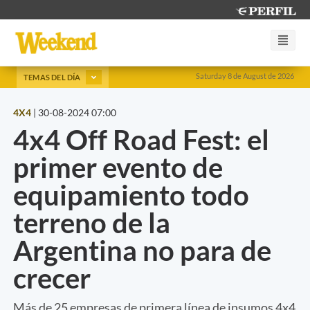
Saturday 8 de August de 2026
TEMAS DEL DÍA
4X4
|
30-08-2024 07:00
4x4 Off Road Fest: el
primer evento de
equipamiento todo
terreno de la
Argentina no para de
crecer
Más de 25 empresas de primera línea de insumos 4x4