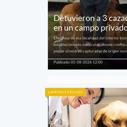
Detuvieron a 3 cazad
en un campo privad
Efectivos de esa localidad del interior bo
establecimiento particular, donde confisca
piezas silvestres capturadas de origen eu
Publicado: 05-08-2026 12:00
LIMPIOS Y FELICES