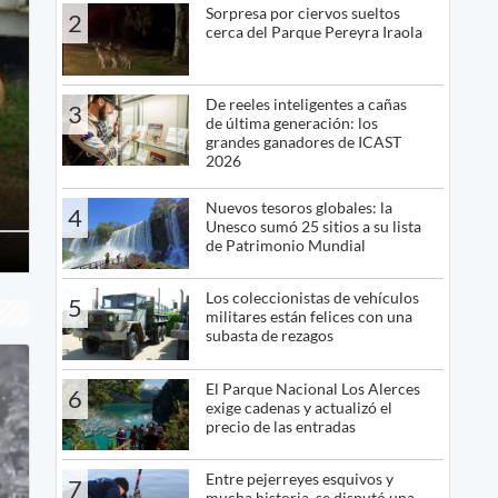
Sorpresa por ciervos sueltos
2
cerca del Parque Pereyra Iraola
De reeles inteligentes a cañas
3
de última generación: los
grandes ganadores de ICAST
2026
Nuevos tesoros globales: la
4
Unesco sumó 25 sitios a su lista
de Patrimonio Mundial
Los coleccionistas de vehículos
5
militares están felices con una
subasta de rezagos
El Parque Nacional Los Alerces
6
exige cadenas y actualizó el
precio de las entradas
Entre pejerreyes esquivos y
7
mucha historia, se disputó una