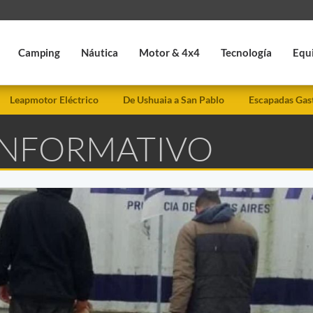
Camping
Náutica
Motor & 4x4
Tecnología
Equ
Leapmotor Eléctrico
De Ushuaia a San Pablo
Escapadas Gas
 INFORMATIVO