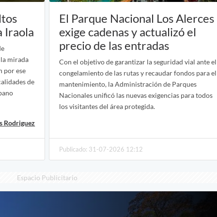
ltos
El Parque Nacional Los Alerces
 Iraola
exige cadenas y actualizó el
precio de las entradas
de
 la mirada
Con el objetivo de garantizar la seguridad vial ante el
n por ese
congelamiento de las rutas y recaudar fondos para el
calidades de
mantenimiento, la Administración de Parques
rbano
Nacionales unificó las nuevas exigencias para todos
los visitantes del área protegida.
is Rodriguez
Publicado: 31-07-2026 12:12
Espacio Publicitario