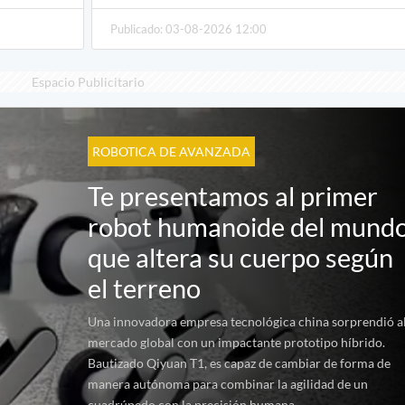
Publicado: 03-08-2026 12:00
Espacio Publicitario
ROBOTICA DE AVANZADA
Te presentamos al primer
robot humanoide del mund
que altera su cuerpo según
el terreno
Una innovadora empresa tecnológica china sorprendió a
mercado global con un impactante prototipo híbrido.
Bautizado Qiyuan T1, es capaz de cambiar de forma de
manera autónoma para combinar la agilidad de un
cuadrúpedo con la precisión humana.