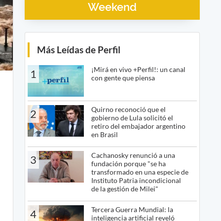
Weekend
Más Leídas de Perfil
¡Mirá en vivo +Perfil!: un canal
1
con gente que piensa
a
Quirno reconoció que el
2
gobierno de Lula solicitó el
retiro del embajador argentino
en Brasil
Cachanosky renunció a una
3
fundación porque "se ha
transformado en una especie de
Instituto Patria incondicional
de la gestión de Milei"
Tercera Guerra Mundial: la
4
inteligencia artificial reveló