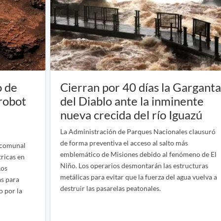
o de
Cierran por 40 días la Gargant
 robot
del Diablo ante la inminente
nueva crecida del río Iguazú
La Administración de Parques Nacionales clausuró
de forma preventiva el acceso al salto más
scomunal
emblemático de Misiones debido al fenómeno de El
ricas en
Niño. Los operarios desmontarán las estructuras
Los
metálicas para evitar que la fuerza del agua vuelva a
as para
destruir las pasarelas peatonales.
o por la