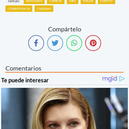
Temas:
NANLIOAO
COMETA
AIRE
VOLAR
EVENTO
COMPETENCIA
CUERDAS
Compártelo
Comentarios