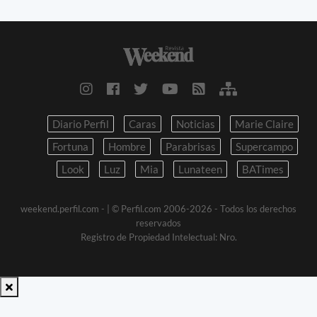
Diario Perfil
Caras
Noticias
Marie Claire
Fortuna
Hombre
Parabrisas
Supercampo
Look
Luz
Mia
Lunateen
BATimes
weekend.perfil.com -
| © Perfil.com 2006-2026 - Todos los derechos
reservados
Registro de Propiedad Intelectual: Nro.