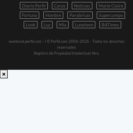
Diario Perfil
Caras
Noticias
Marie Claire
Fortuna
Hombre
Parabrisas
Supercampo
Look
Luz
Mia
Lunateen
BATimes
weekend.perfil.com -
| © Perfil.com 2006-2026 - Todos los derechos
reservados
Registro de Propiedad Intelectual: Nro.