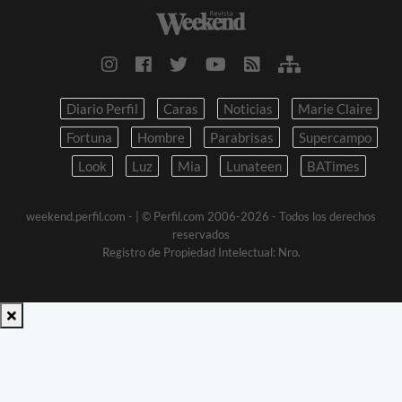
Diario Perfil
Caras
Noticias
Marie Claire
Fortuna
Hombre
Parabrisas
Supercampo
Look
Luz
Mia
Lunateen
BATimes
weekend.perfil.com -
| © Perfil.com 2006-2026 - Todos los derechos
reservados
Registro de Propiedad Intelectual: Nro.