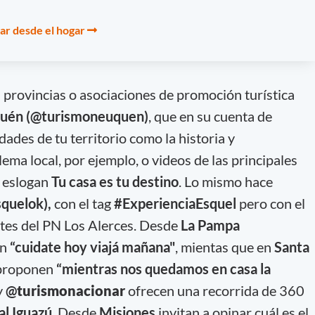
jar desde el hogar
provincias o asociaciones de promoción turística
uén (@turismoneuquen)
, que en su cuenta de
ades de tu territorio como la historia y
lema local, por ejemplo, o videos de las principales
l eslogan
Tu casa es tu destino
. Lo mismo hace
quelok),
con el tag
#ExperienciaEsquel
pero con el
ntes del PN Los Alerces. Desde
La Pampa
an
“cuidate hoy viajá mañana"
, mientas que en
Santa
roponen
“mientras nos quedamos en casa la
y
@
turismonacionar
ofrecen una recorrida de 360
l Iguazú
. Desde
Misiones
invitan a opinar cuál es el