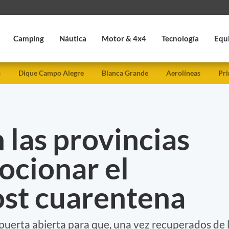
Camping
Náutica
Motor & 4x4
Tecnología
Equ
s
Dique Campo Alegre
Blanca Grande
Aerolíneas
Pri
 las provincias
ocionar el
ost cuarentena
puerta abierta para que, una vez recuperados de 