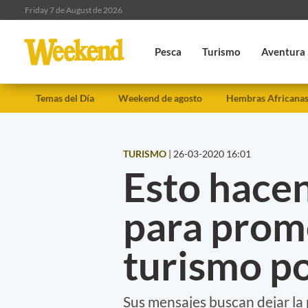
Friday 7 de August de 2026
Pesca
Turismo
Aventura
Temas del Día
Weekend de agosto
Hembras Africana
TURISMO
|
26-03-2020 16:01
Esto hacen
para prom
turismo p
Sus mensajes buscan dejar la 