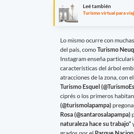
Leé también
Turismo virtual para via
Lo mismo ocurre con muchas 
del país, como
Turismo Neuq
Instagram enseña particularid
características del árbol emb
atracciones de la zona, con e
Turismo Esquel (@TurismoEs
ciprés o los primeros habita
(@turismolapampa)
pregon
Rosa (@santarosalapampa)
p
naturaleza hace su trabajo”
grados por el
Parque Naciona