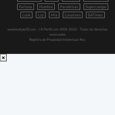
Fortuna
Hombre
Parabrisas
Supercampo
Look
Luz
Mia
Lunateen
BATimes
weekend.perfil.com -
| © Perfil.com 2006-2026 - Todos los derechos
reservados
Registro de Propiedad Intelectual: Nro.