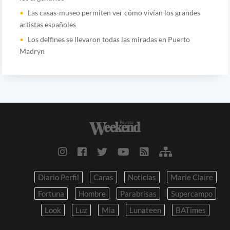
Las casas-museo permiten ver cómo vivían los grandes
artistas españoles
Los delfines se llevaron todas las miradas en Puerto
Madryn
Diario Perfil
Caras
Noticias
Marie Claire
Fortuna
Hombre
Parabrisas
Supercampo
Look
Luz
Mia
Lunateen
BATimes