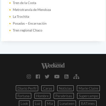
Tren de la Costa
Metrotranvía de Mendoza
La Trochita
Posadas – Encarnación
Tren regional Chaco
Diario Perfil
Caras
Noticias
Marie Claire
Fortuna
Hombre
Parabrisas
Supercampo
Look
Luz
Mia
Lunateen
BATimes