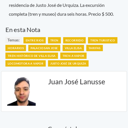
residencia de Justo José de Urquiza. La excursión
completa (tren y museo) dura seis horas. Precio $ 500.
En esta Nota
Temas:
ENTRE RIOS
TREN
RECORRIDO
TREN TURISTICO
HORARIOS
PALACIO SAN JOSE
VILLA ELISA
TARIFAS
TREN HISTÓRICO DE VILLA ELISA
TREN A VAPOR
LOCOMOTORA A VAPOR
JUSTO JOSÉ DE URQUIZA
Juan José Lanusse