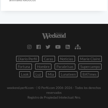
Diario Perfil
Caras
Noticias
Marie Claire
Fortuna
Hombre
Parabrisas
Supercampo
Look
Luz
Mia
Lunateen
BATimes
weekend.perfil.com -
| © Perfil.com 2006-2026 - Todos los derechos
reservados
Registro de Propiedad Intelectual: Nro.