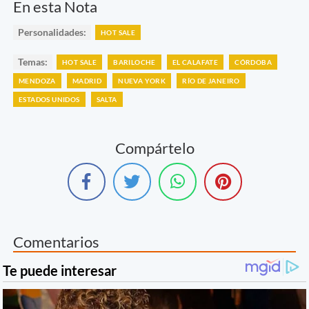
En esta Nota
Personalidades:
HOT SALE
Temas:
HOT SALE
BARILOCHE
EL CALAFATE
CÓRDOBA
MENDOZA
MADRID
NUEVA YORK
RÍO DE JANEIRO
ESTADOS UNIDOS
SALTA
Compártelo
Comentarios