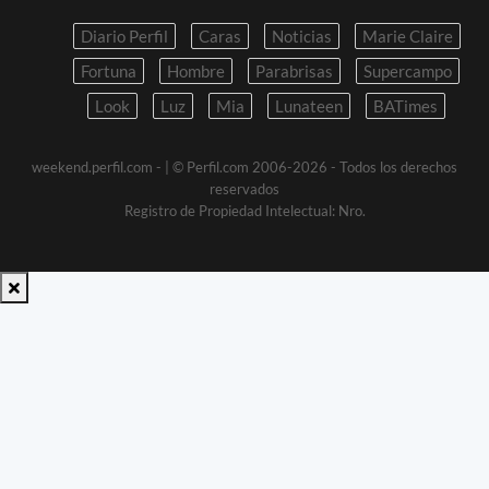
Diario Perfil
Caras
Noticias
Marie Claire
Fortuna
Hombre
Parabrisas
Supercampo
Look
Luz
Mia
Lunateen
BATimes
weekend.perfil.com -
| © Perfil.com 2006-2026 - Todos los derechos
reservados
Registro de Propiedad Intelectual: Nro.