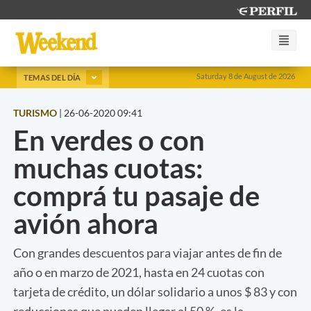
Saturday 8 de August de 2026
TEMAS DEL DÍA
TURISMO
|
26-06-2020 09:41
En verdes o con
muchas cuotas:
comprá tu pasaje de
avión ahora
Con grandes descuentos para viajar antes de fin de
año o en marzo de 2021, hasta en 24 cuotas con
tarjeta de crédito, un dólar solidario a unos $ 83 y con
reducciones que pueden llegar al 50 %, es la