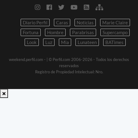
Diario Perfil
Caras
Noticias
Marie Claire
Fortuna
Hombre
Parabrisas
Supercampo
Look
Luz
Mia
Lunateen
BATimes
weekend.perfil.com -
| © Perfil.com 2006-2026 - Todos los derechos
reservados
Registro de Propiedad Intelectual: Nro.