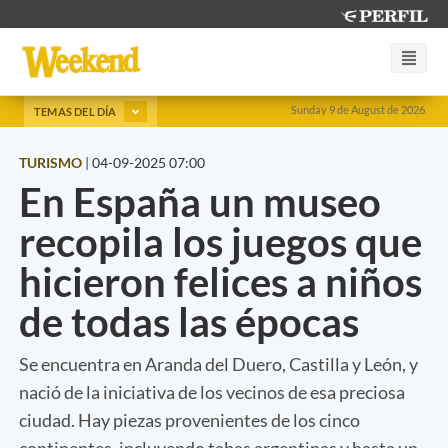
Sunday 9 de August de 2026
TEMAS DEL DÍA
TURISMO
|
04-09-2025 07:00
En España un museo
recopila los juegos que
hicieron felices a niños
de todas las épocas
Se encuentra en Aranda del Duero, Castilla y León, y
nació de la iniciativa de los vecinos de esa preciosa
ciudad. Hay piezas provenientes de los cinco
continentes, incluyendo tabas argentinas y hasta un