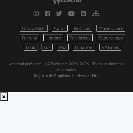
Diario Perfil
Caras
Noticias
Marie Claire
Fortuna
Hombre
Parabrisas
Supercampo
Look
Luz
Mia
Lunateen
BATimes
weekend.perfil.com -
| © Perfil.com 2006-2026 - Todos los derechos
reservados
Registro de Propiedad Intelectual: Nro.