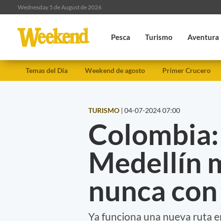
Wednesday 5 de August de 2026
Pesca
Turismo
Aventura
Temas del Día
Weekend de agosto
Primer Crucero
TURISMO
|
04-07-2024 07:00
Colombia:
Medellín 
nunca con 
Ya funciona una nueva ruta entr