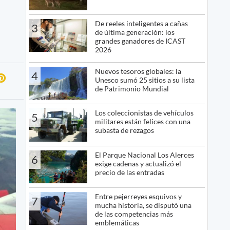
De reeles inteligentes a cañas
3
de última generación: los
grandes ganadores de ICAST
2026
Nuevos tesoros globales: la
4
Unesco sumó 25 sitios a su lista
de Patrimonio Mundial
Los coleccionistas de vehículos
5
militares están felices con una
subasta de rezagos
El Parque Nacional Los Alerces
6
exige cadenas y actualizó el
precio de las entradas
Entre pejerreyes esquivos y
7
mucha historia, se disputó una
de las competencias más
emblemáticas