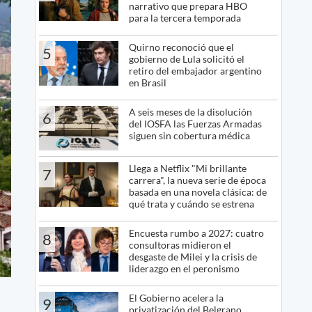
narrativo que prepara HBO
para la tercera temporada
Quirno reconoció que el
5
gobierno de Lula solicitó el
retiro del embajador argentino
en Brasil
A seis meses de la disolución
6
del IOSFA las Fuerzas Armadas
siguen sin cobertura médica
Llega a Netflix "Mi brillante
7
carrera", la nueva serie de época
basada en una novela clásica: de
qué trata y cuándo se estrena
Encuesta rumbo a 2027: cuatro
8
consultoras midieron el
desgaste de Milei y la crisis de
liderazgo en el peronismo
El Gobierno acelera la
9
privatización del Belgrano