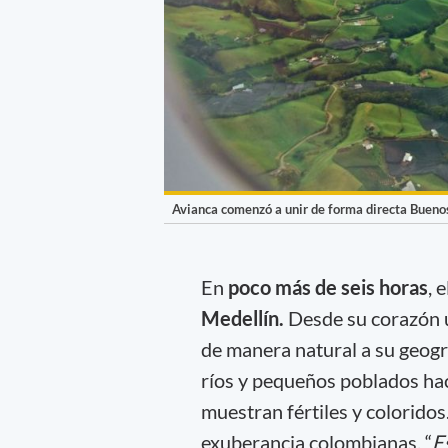
Avianca comenzó a unir de forma directa Buenos
En
poco más de seis horas
, 
Medellín.
Desde su corazón u
de manera natural a su geogra
ríos y pequeños poblados hac
muestran fértiles y coloridos.
exuberancia colombianas. “
E