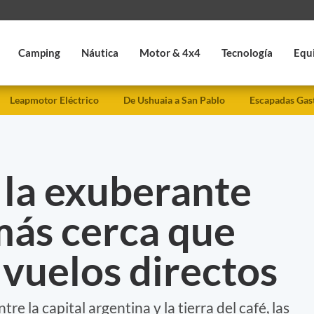
Camping
Náutica
Motor & 4x4
Tecnología
Equ
Leapmotor Eléctrico
De Ushuaia a San Pablo
Escapadas Gas
 la exuberante
más cerca que
vuelos directos
e la capital argentina y la tierra del café, las