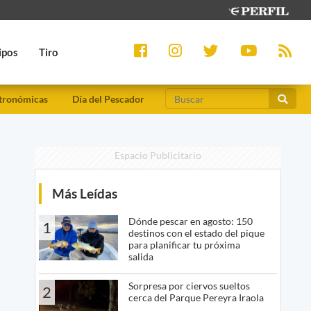
ipos
Tiro
tronómicas
Día del Pescador
Espacio Publicitario
Más Leídas
Dónde pescar en agosto: 150
1
destinos con el estado del pique
para planificar tu próxima
salida
Sorpresa por ciervos sueltos
2
cerca del Parque Pereyra Iraola