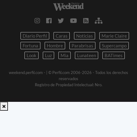
Diario Perfil
Caras
Noticias
Marie Claire
Fortuna
Hombre
Parabrisas
Supercampo
Look
Luz
Mia
Lunateen
BATimes
weekend.perfil.com -
| © Perfil.com 2006-2026 - Todos los derechos
reservados
Registro de Propiedad Intelectual: Nro.