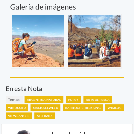
Galería de imágenes
En esta Nota
Temas:
ARGENTINA NATURAL
POPEY
RUTA DE PESCA
WINDGURU
MAGICSEEWEED
BARILOCHE TREKKING
WIKILOC
VIEWRANGER
ALLTRAILS