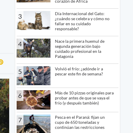
corazón de África
Día Internacional del Gato:
3
¿cuándo se celebra y cómo no
fallar en su cuidado
responsable?
Nace la primera huemul de
4
segunda generación bajo
cuidado profesional en la
Patagonia
Volvió el frío: ¿adónde ir a
5
pescar este fin de semana?
Más de 10 pizzas originales para
6
probar antes de que se vaya el
frío (y después también)
Pesca en el Paraná: fijan un
7
cupo de 650 toneladas y
continúan las restricciones