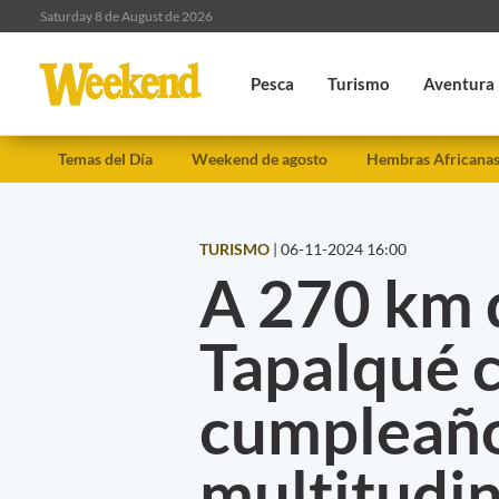
Saturday 8 de August de 2026
Pesca
Turismo
Aventura
Temas del Día
Weekend de agosto
Hembras Africana
TURISMO
|
06-11-2024 16:00
A 270 km 
Tapalqué 
cumpleaño
multitudin