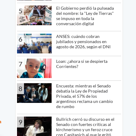
El Gobierno perdió la pulseada
5
del nombre: la "Ley de Tierras"
se impuso en toda la
conversación digital
ANSES: cuándo cobran
6
jubilados y pensionados en
agosto de 2026, según el DNI
Loan: ¿ahora sí se despierta
7
Corrientes?
Encuesta: mientras el Senado
8
debatía la Ley de Propiedad
Privada, el 57% de los
argentinos reclama un cambio
de rumbo
Bullrich cerró su discurso en el
9
a
Senado con fuertes críticas al
kirchnerismo y un feroz cruce
con Capitanich al que le gritó