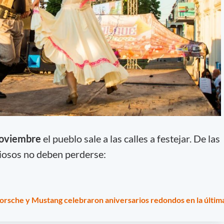
 noviembre
el pueblo sale a las calles a festejar. De las
riosos no deben perderse:
Porsche y Mustang celebraron aniversarios redondos en la últim