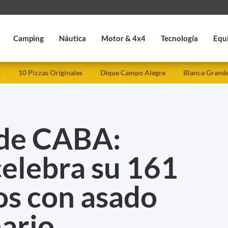
Camping
Náutica
Motor & 4x4
Tecnología
Equ
s
10 Pizzas Originales
Dique Campo Alegre
Blanca Grand
de CABA:
celebra su 161
s con asado
ario