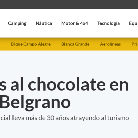
Camping
Náutica
Motor & 4x4
Tecnología
Equ
s
Dique Campo Alegre
Blanca Grande
Aerolíneas
Pri
 al chocolate en
. Belgrano
rcial lleva más de 30 años atrayendo al turismo