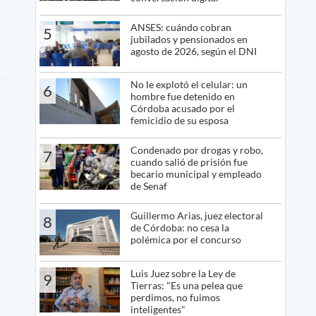
ANSES: cuándo cobran
5
jubilados y pensionados en
agosto de 2026, según el DNI
No le explotó el celular: un
6
hombre fue detenido en
Córdoba acusado por el
femicidio de su esposa
Condenado por drogas y robo,
7
cuando salió de prisión fue
becario municipal y empleado
de Senaf
Guillermo Arias, juez electoral
8
de Córdoba: no cesa la
polémica por el concurso
Luis Juez sobre la Ley de
9
Tierras: "Es una pelea que
perdimos, no fuimos
inteligentes"