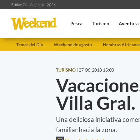
Friday 7 de August de 2026
Pesca
Turismo
Aventura
Temas del Día
Weekend de agosto
Hembras Africana
TURISMO
|
27-06-2018 15:00
Vacaciones
Villa Gral
Una deliciosa iniciativa come
familiar hacia la zona.