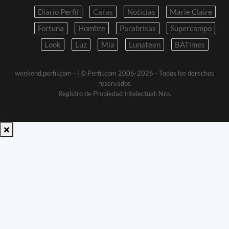
Diario Perfil
Caras
Noticias
Marie Claire
Fortuna
Hombre
Parabrisas
Supercampo
Look
Luz
Mia
Lunateen
BATimes
weekend.perfil.com -
| © Perfil.com 2006-2026 - Todos los derechos
reservados
Registro de Propiedad Intelectual: Nro.