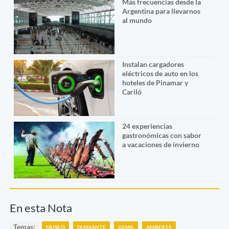
Más frecuencias desde la
Argentina para llevarnos
al mundo
Instalan cargadores
eléctricos de auto en los
hoteles de Pinamar y
Cariló
24 experiencias
gastronómicas con sabor
a vacaciones de invierno
En esta Nota
Temas:
MUSEO
DIAMANTE
GEMA
AMBERES