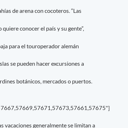
bahías de arena con cocoteros. “Las
 quiere conocer el país y su gente”,
baja para el touroperador alemán
islas se pueden hacer excursiones a
jardines botánicos, mercados o puertos.
57667,57669,57671,57673,57661,57675"]
las vacaciones generalmente se limitan a