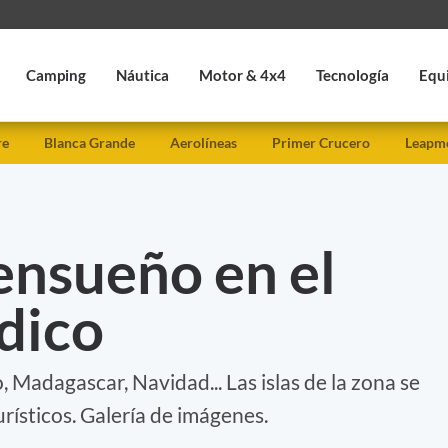
Camping
Náutica
Motor & 4x4
Tecnología
Equ
re
Blanca Grande
Aerolíneas
Primer Crucero
Leapmo
ensueño en el
dico
 Madagascar, Navidad... Las islas de la zona se
rísticos. Galería de imágenes.