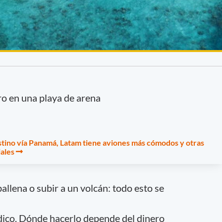
ro en una playa de arena
tino vía Panamá, Latam tiene aviones más cómodos y otras
ales
allena o subir a un volcán: todo esto se
dico. Dónde hacerlo depende del dinero