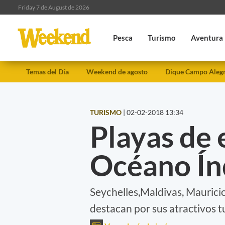
Friday 7 de August de 2026
Pesca
Turismo
Aventura
Temas del Día
Weekend de agosto
Dique Campo Aleg
TURISMO
|
02-02-2018 13:34
Playas de 
Océano Ín
Seychelles,Maldivas, Mauricio,
destacan por sus atractivos tu