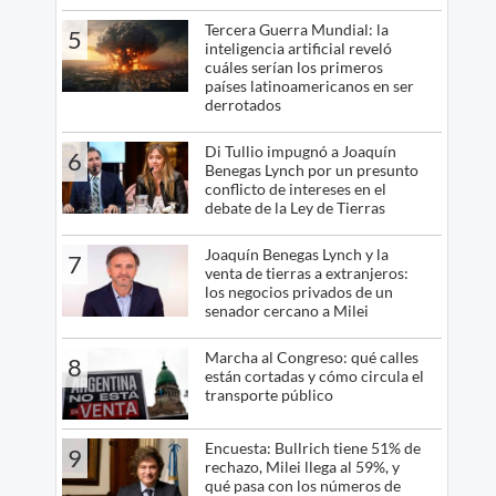
Tercera Guerra Mundial: la
5
inteligencia artificial reveló
cuáles serían los primeros
países latinoamericanos en ser
derrotados
Di Tullio impugnó a Joaquín
6
Benegas Lynch por un presunto
conflicto de intereses en el
debate de la Ley de Tierras
Joaquín Benegas Lynch y la
7
venta de tierras a extranjeros:
los negocios privados de un
senador cercano a Milei
Marcha al Congreso: qué calles
8
están cortadas y cómo circula el
transporte público
Encuesta: Bullrich tiene 51% de
9
rechazo, Milei llega al 59%, y
qué pasa con los números de