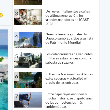
De reeles inteligentes a cañas
3
de última generación: los
grandes ganadores de ICAST
2026
Nuevos tesoros globales: la
4
Unesco sumó 25 sitios a su lista
de Patrimonio Mundial
Los coleccionistas de vehículos
5
militares están felices con una
subasta de rezagos
El Parque Nacional Los Alerces
6
exige cadenas y actualizó el
precio de las entradas
Entre pejerreyes esquivos y
7
mucha historia, se disputó una
de las competencias más
emblemáticas