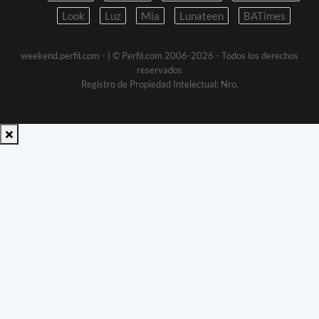
Look
Luz
Mia
Lunateen
BATimes
weekend.perfil.com -
| © Perfil.com 2006-2026 - Todos los derechos
reservados
Registro de Propiedad Intelectual: Nro.