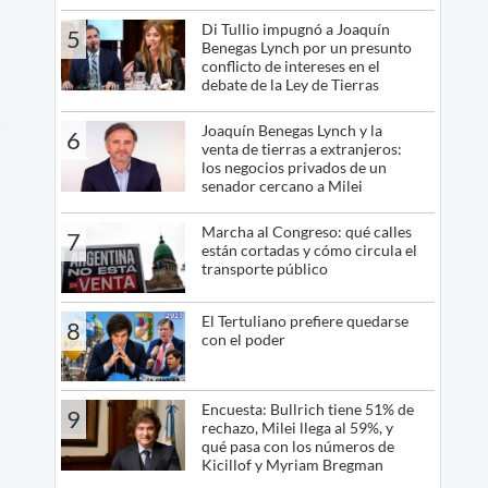
Di Tullio impugnó a Joaquín
5
Benegas Lynch por un presunto
conflicto de intereses en el
debate de la Ley de Tierras
Joaquín Benegas Lynch y la
6
venta de tierras a extranjeros:
los negocios privados de un
senador cercano a Milei
Marcha al Congreso: qué calles
7
están cortadas y cómo circula el
transporte público
El Tertuliano prefiere quedarse
8
con el poder
Encuesta: Bullrich tiene 51% de
9
rechazo, Milei llega al 59%, y
qué pasa con los números de
Kicillof y Myriam Bregman