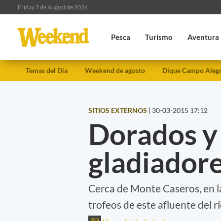
Friday 7 de August de 2026
Pesca
Turismo
Aventura
Temas del Día
Weekend de agosto
Dique Campo Aleg
SITIOS EXTERNOS
|
30-03-2015 17:12
Dorados y 
gladiadore
Cerca de Monte Caseros, en l
trofeos de este afluente del r