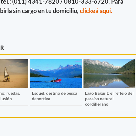
 al tel.: (011) 4341-7820 / 0810-333-6720. Para
ibirla sin cargo en tu domicilio,
clickeá aquí.
AR
mo: ruedas,
Esquel, destino de pesca
Lago Baguilt: el reflejo del
clusión
deportiva
paraíso natural
cordillerano