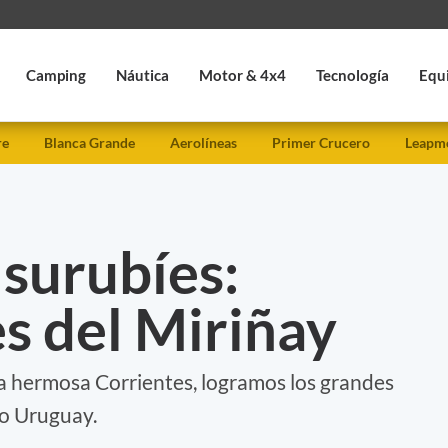
Camping
Náutica
Motor & 4x4
Tecnología
Equ
re
Blanca Grande
Aerolíneas
Primer Crucero
Leapmo
surubíes:
s del Miriñay
a hermosa Corrientes, logramos los grandes
ío Uruguay.