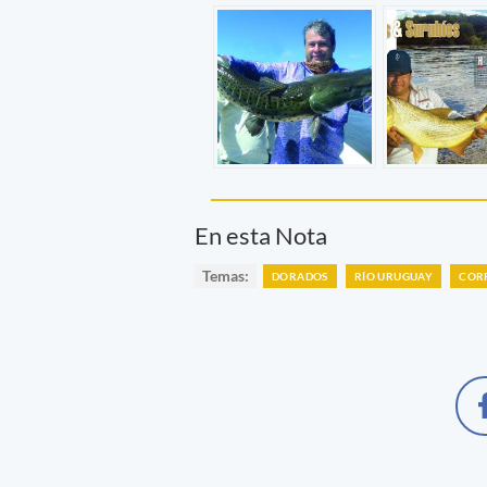
En esta Nota
Temas:
DORADOS
RÍO URUGUAY
COR