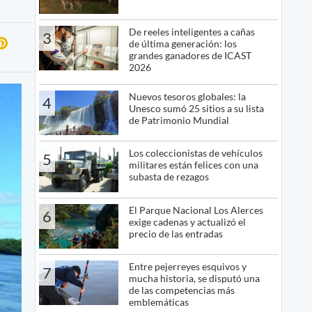
De reeles inteligentes a cañas
3
de última generación: los
grandes ganadores de ICAST
2026
Nuevos tesoros globales: la
4
Unesco sumó 25 sitios a su lista
de Patrimonio Mundial
Los coleccionistas de vehículos
5
militares están felices con una
subasta de rezagos
El Parque Nacional Los Alerces
6
exige cadenas y actualizó el
precio de las entradas
Entre pejerreyes esquivos y
7
mucha historia, se disputó una
de las competencias más
emblemáticas