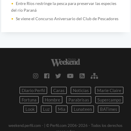
Entre Ríos restringe la pesca para preservar las especies
del río Paraná
Se viene el Concurso Aniversario del Club de Pescadores
Diario Perfil
Caras
Noticias
Marie Claire
Fortuna
Hombre
Parabrisas
Supercampo
Look
Luz
Mia
Lunateen
BATimes
weekend.perfil.com -
| © Perfil.com 2006-2026 - Todos los derechos