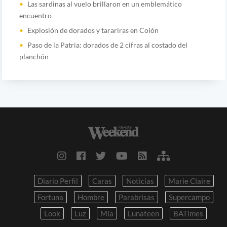
Las sardinas al vuelo brillaron en un emblemático
encuentro
Explosión de dorados y tarariras en Colón
Paso de la Patria: dorados de 2 cifras al costado del
planchón
Diario Perfil
Caras
Noticias
Marie Claire
Fortuna
Hombre
Parabrisas
Supercampo
Look
Luz
Mia
Lunateen
BATimes