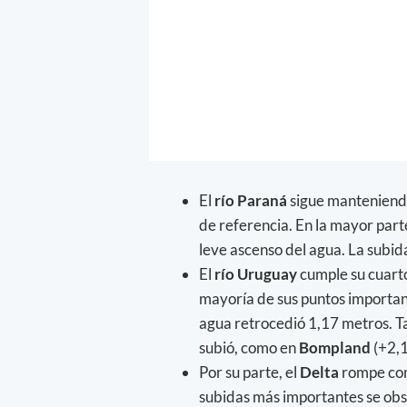
El
río Paraná
sigue manteniendo
de referencia. En la mayor part
leve ascenso del agua. La subid
El
río Uruguay
cumple su cuarto
mayoría de sus puntos importan
agua retrocedió 1,17 metros. T
subió, como en
Bompland
(+2,
Por su parte, el
Delta
rompe con 
subidas más importantes se obs