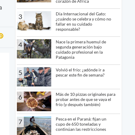
corazón de África
a
Día Internacional del Gato:
3
¿cuándo se celebra y cómo no
fallar en su cuidado
responsable?
Nace la primera huemul de
4
segunda generación bajo
cuidado profesional en la
Patagonia
Volvió el frío: ¿adónde ir a
5
pescar este fin de semana?
Más de 10 pizzas originales para
6
probar antes de que se vaya el
frío (y después también)
Pesca en el Paraná: fijan un
7
cupo de 650 toneladas y
continúan las restricciones