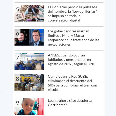
El Gobierno perdió la pulseada
5
del nombre: la "Ley de Tierras"
se impuso en toda la
conversación digital
Los gobernadores marcan
6
límites a Milei y Massa
reaparece en la trastienda de las
negociaciones
ANSES: cuándo cobran
7
jubilados y pensionados en
agosto de 2026, según el DNI
Cambios en la Red SUBE:
8
eliminaron el descuento del
50% para combinar el tren con
el subte
Loan: ¿ahora sí se despierta
9
Corrientes?