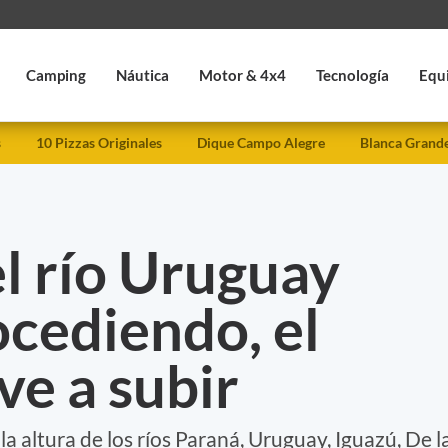
Camping
Náutica
Motor & 4x4
Tecnología
Equ
s
10 Pizzas Originales
Dique Campo Alegre
Blanca Grand
l río Uruguay
ocediendo, el
ve a subir
 altura de los ríos Paraná, Uruguay, Iguazú, De l