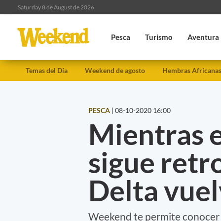
Saturday 8 de August de 2026
Pesca
Turismo
Aventura
Temas del Día
Weekend de agosto
Hembras Africana
PESCA
|
08-10-2020 16:00
Mientras e
sigue retr
Delta vuel
Weekend te permite conocer la