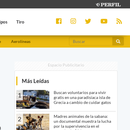
ipos
Tiro
e
Aerolíneas
Espacio Publicitario
Más Leídas
Buscan voluntarios para vivir
1
gratis en una paradisíaca isla de
Grecia a cambio de cuidar gatos
Madres animales de la sabana:
2
un documental muestra la lucha
por la supervivencia en el
a