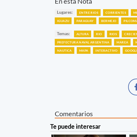
En esta Nota
Lugares:
ENTRE RIOS
CORRIENTES
M
IGUAZU
PARAGUAY
BERMEJO
PILCOM
Temas:
ALTURA
RIO
RIOS
CRECIE
PREFECTURA NAVAL ARGENTINA
MAREA
NAUTICA
MAPA
INTERACTIVO
GOOGL
Comentarios