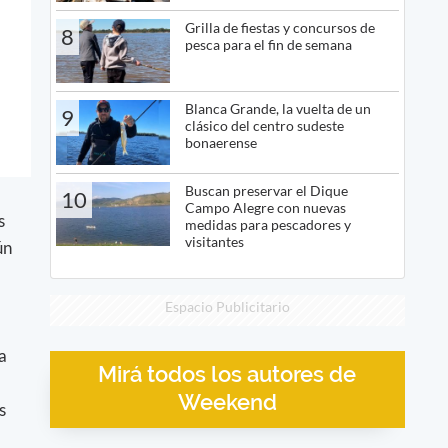
Grilla de fiestas y concursos de
8
pesca para el fin de semana
Blanca Grande, la vuelta de un
9
clásico del centro sudeste
bonaerense
Buscan preservar el Dique
10
Campo Alegre con nuevas
s
medidas para pescadores y
visitantes
ún
Espacio Publicitario
a
Mirá todos los autores de
Weekend
s