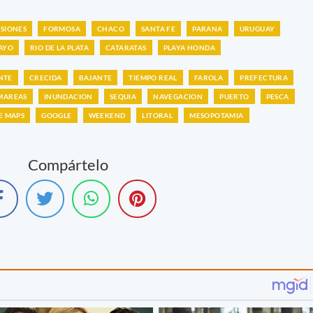
ISIONES
FORMOSA
CHACO
SANTA FE
PARANA
URUGUAY
AYO
RIO DE LA PLATA
CATARATAS
PLAYA HONDA
NTE
CRECIDA
BAJANTE
TIEMPO REAL
FAROLA
PREFECTURA
MAREAS
INUNDACION
SEQUIA
NAVEGACION
PUERTO
PESCA
E MAPS
GOOGLE
WEEKEND
LITORAL
MESOPOTAMIA
Compártelo